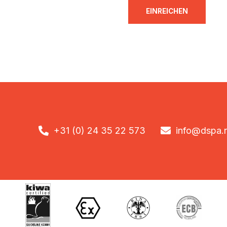

+31 (0) 24 35 22 573

info@dspa.n