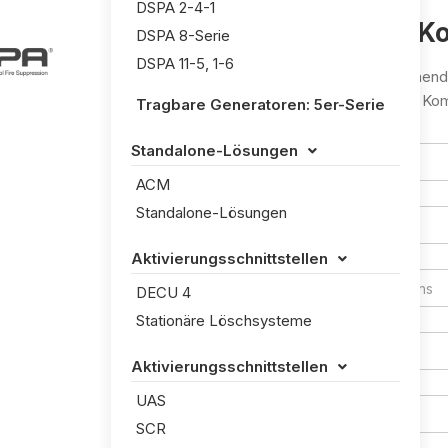
DSPA 2-4-1
Fragen oder K
DSPA 8-Serie
DSPA 11-5, 1-6
Füllen Sie das unten stehend
werden Ihre Frage/Ihren Ko
Tragbare Generatoren: 5er-Serie
Standalone-Lösungen

ACM
Standalone-Lösungen
Aktivierungsschnittstellen

DECU 4
Stationäre Löschsysteme
Aktivierungsschnittstellen

UAS
SCR