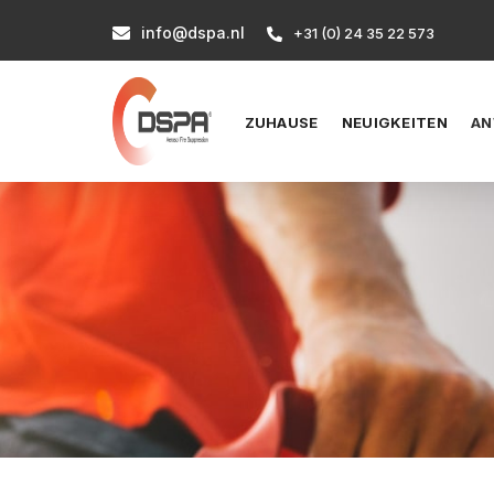
info@dspa.nl

+31 (0) 24 35 22 573

ZUHAUSE
NEUIGKEITEN
AN