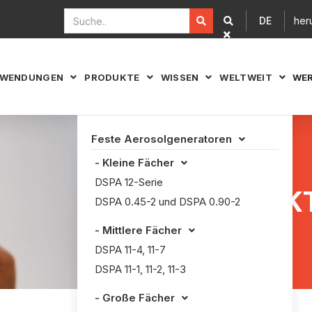
DE
her


WENDUNGEN
PRODUKTE
WISSEN
WELTWEIT
WER




Feste Aerosolgeneratoren

- Kleine Fächer

DSPA 12-Serie
KONTAKT
DSPA 0.45-2 und DSPA 0.90-2
- Mittlere Fächer

DSPA 11-4, 11-7
DSPA 11-1, 11-2, 11-3
- Große Fächer
