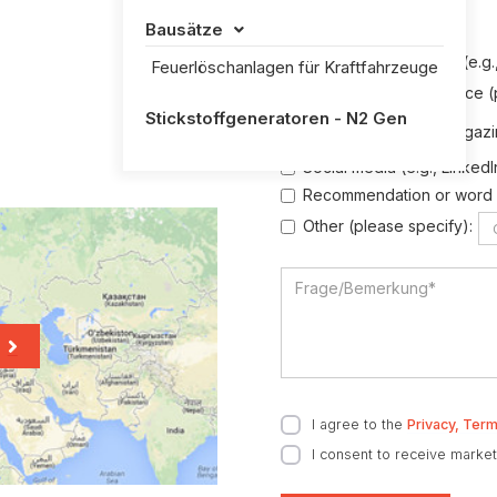
Bausätze

How did you find us?
Browsing the internet (e.g
Feuerlöschanlagen für Kraftfahrzeuge
Exhibition or conference 
Stickstoffgeneratoren - N2 Gen
Advertisement in a magazi
Social media (e.g., Linked
Recommendation or word 
Other (please specify):

I agree to the
Privacy, Term
I consent to receive market