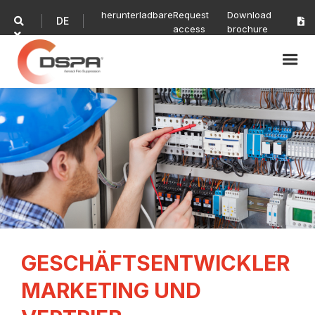
herunterladbare
Request
Download
DE


access
brochure

GESCHÄFTSENTWICKLER
MARKETING UND