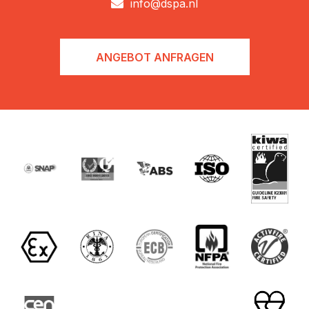
info@dspa.nl

ANGEBOT ANFRAGEN