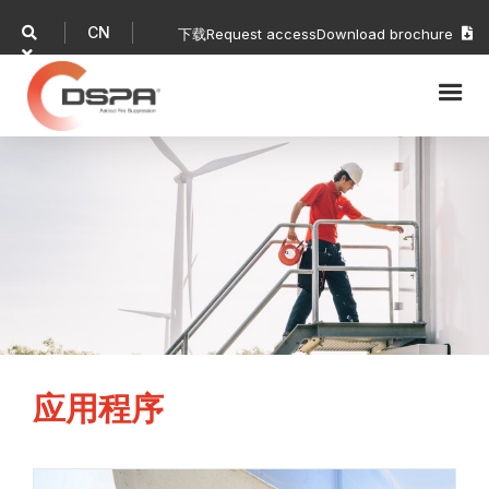
CN

下载
Request access
Download brochure


应用程序