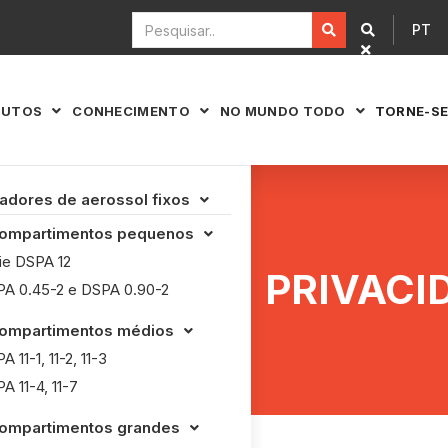
PT


DUTOS
CONHECIMENTO
NO MUNDO TODO
TORNE-SE



adores de aerossol fixos

Compartimentos pequenos

ie DSPA 12
PRIVACI
A 0.45-2 e DSPA 0.90-2
Compartimentos médios

A 11-1, 11-2, 11-3
A 11-4, 11-7
Compartimentos grandes
