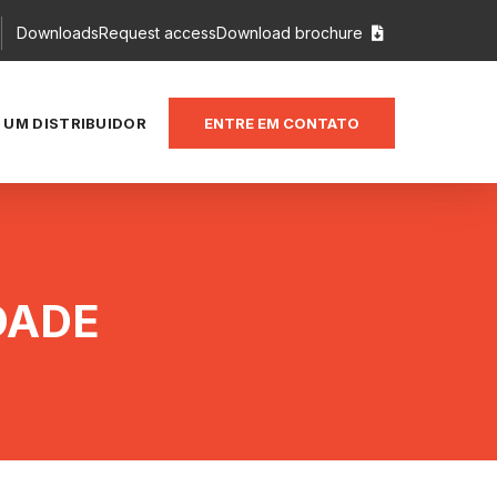
Downloads
Request access
Download brochure

 UM DISTRIBUIDOR
ENTRE EM CONTATO
DADE