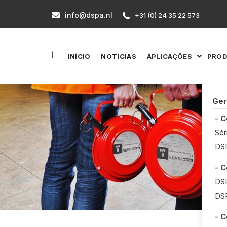
info@dspa.nl

+31 (0) 24 35 22 573

INÍCIO
NOTÍCIAS
APLICAÇÕES
PRO

Ger
- 
Sér
DSP
- 
DSP
DSP
- 