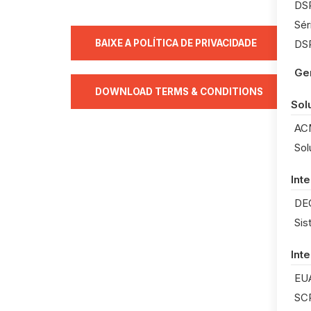
DSP
Sér
BAIXE A POLÍTICA DE PRIVACIDADE
DSP
Ger
DOWNLOAD TERMS & CONDITIONS
Sol
AC
Sol
Int
DE
Sis
Int
EU
SC