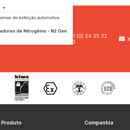

temas de extinção automotiva
O
adores de Nitrogênio - N2 Gen

+31 (0) 24 35 22

573
Produto
Companhia