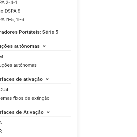
A 2-4-1
ie DSPA 8
A 11-5, 11-6
adores Portáteis: Série 5
uções autônomas

M
uções autônomas
erfaces de ativação

CU4
temas fixos de extinção
erfaces de Ativação

A
R