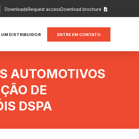
Downloads
Request access
Download brochure

 UM DISTRIBUIDOR
ENTRE EM CONTATO
AS AUTOMOTIVOS
NÇÃO DE
IS DSPA