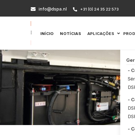
info@dspa.nl

+31 (0) 24 35 22 573

INÍCIO
NOTÍCIAS
APLICAÇÕES
PRO

Ger
- 
Sér
DSP
- 
DSP
DSP
- 