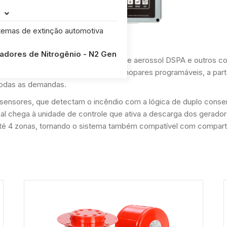

temas de extinção automotiva
adores de Nitrogênio - N2 Gen
mbinação de sensores, geradores de aerossol DSPA e outros c
ineares de detecção de calor ou termopares programáveis, a pa
todas as demandas.
ensores, que detectam o incêndio com a lógica de duplo consent
al chega à unidade de controle que ativa a descarga dos gerado
té 4 zonas, tornando o sistema também compatível com compart