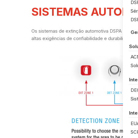
DSP
SISTEMAS AUTOMO
Sér
DSP
Os sistemas de extinção automotiva DSPA podem 
Ger
altas exigências de confiabilidade e durabilidade 
Sol
AC
Sol
Int
DE
Sis
Int
EU
SC