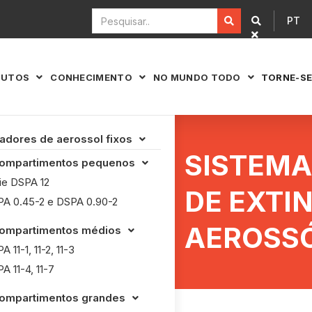
PT


DUTOS
CONHECIMENTO
NO MUNDO TODO
TORNE-SE



adores de aerossol fixos

SISTEM
Compartimentos pequenos

ie DSPA 12
DE EXTI
A 0.45-2 e DSPA 0.90-2
AEROSSÓ
Compartimentos médios

A 11-1, 11-2, 11-3
A 11-4, 11-7
Compartimentos grandes
