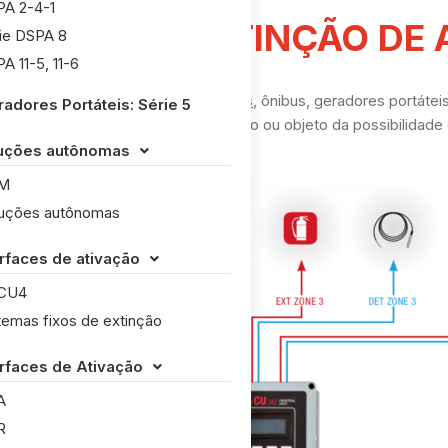
A 2-4-1
TIVOS DE EXTINÇÃO DE 
ie DSPA 8
A 11-5, 11-6
ser aplicados em carros,
caminhões
, ônibus, geradores portátei
adores Portáteis: Série 5
e permite que você proteja seu veículo ou objeto da possibilidade
uções autônomas

M
uções autônomas
erfaces de ativação

CU4
temas fixos de extinção
erfaces de Ativação

A
R