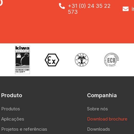
O

+31 (0) 24 35 22

573
Produto
Companhia
Produtos
Sobre nós
Aplicações
Download brochure
Projetos e referências
Downloads