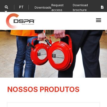
Request
Download
PT

Downloads

access
brochure

NOSSOS PRODUTOS