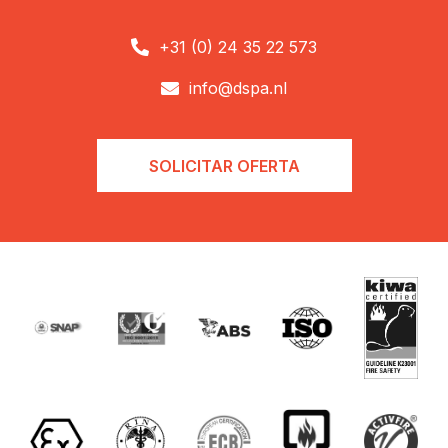
+31 (0) 24 35 22 573

info@dspa.nl

SOLICITAR OFERTA