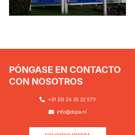
PÓNGASE EN CONTACTO
CON NOSOTROS
+31 (0) 24 35 22 573

info@dspa.nl
