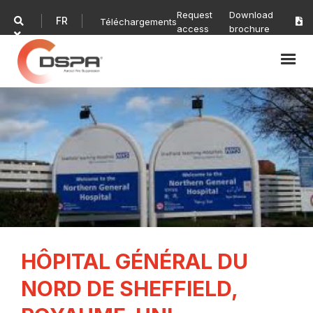
Request
Download
FR

Téléchargements

access
brochure

HÔPITAL GÉNÉRAL DU
NORD DE SHEFFIELD,