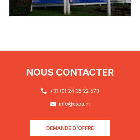
NOUS CONTACTER
+31 (0) 24 35 22 573

info@dspa.nl

DEMANDE D'OFFRE