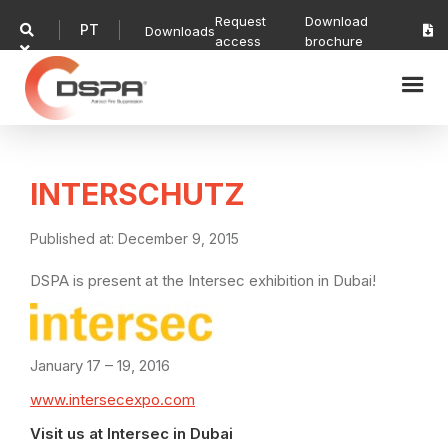
Request
Download
PT

Downloads

access
brochure

INTERSCHUTZ
Published at:
December 9, 2015
DSPA is present at the Intersec exhibition in Dubai!
January 17 – 19, 2016
www.intersecexpo.com
Visit us at Intersec in Dubai