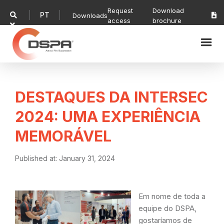
Request
Download
PT

Downloads

access
brochure

DESTAQUES DA INTERSEC
2024: UMA EXPERIÊNCIA
MEMORÁVEL
Published at:
January 31, 2024
Em nome de toda a
equipe do DSPA,
gostaríamos de