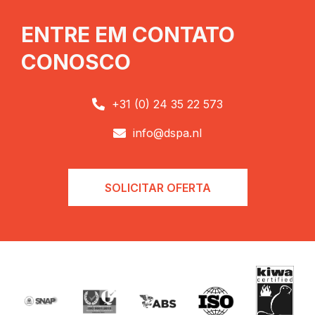
ENTRE EM CONTATO
CONOSCO
+31 (0) 24 35 22 573

info@dspa.nl

SOLICITAR OFERTA