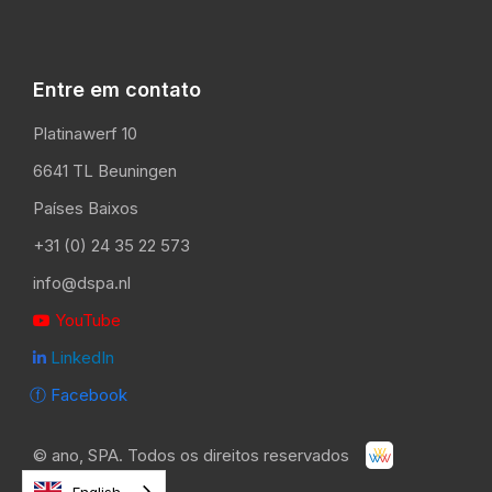
Entre em contato
Platinawerf 10
6641 TL Beuningen
Países Baixos
+31 (0) 24 35 22 573
info@dspa.nl
YouTube

LinkedIn

ⓕ Facebook
©
ano
, SPA. Todos os direitos reservados
English