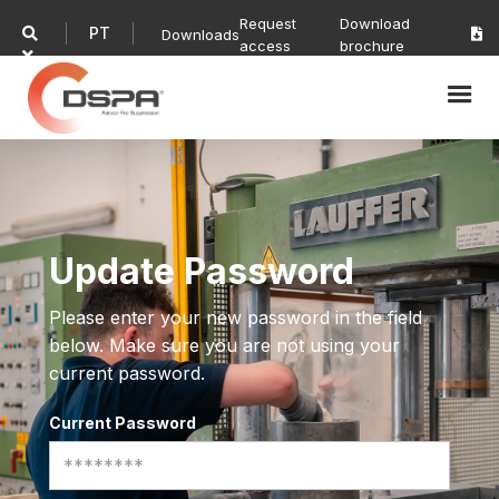
Request
Download
PT

Downloads

access
brochure

Update Password
Please enter your new password in the field
below. Make sure you are not using your
current password.
Current Password